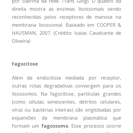
por clatrina da rede Trans Golgi. O quadro da
direita mostra as enzimas lisossomais sendo
reconhecidas pelos receptores de manose na
membrana lisossomal. Baseado em COOPER &
HAUSMAN, 2007. (Crédito: Isaias Cavalcante de
Oliveira)
Fagocitose
Além da endocitose mediada por receptor,
outras rotas degradativas convergem para os
lisossomos. Na fagocitose, partículas grandes
(como células senescentes, detritos celulares,
vírus ou bactérias inteiras) são englobadas por
expansões da membrana plasmática que
formam um
fagossomo
. Esse processo ocorre