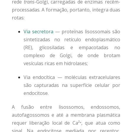
rede
trans
-Golgi, carregadas de enzimas recém-
processadas. A formação, portanto, integra duas
rotas:
Via secretora
— proteínas lisossomais são
sintetizadas no retículo endoplasmático
(RE), glicosiladas e empacotadas no
complexo de Golgi, de onde brotam
vesículas ricas em hidrolases;
Via endocítica — moléculas extracelulares
são capturadas na superfície celular por
endocitose.
A fusão entre lisossomos, endossomos,
autofagossomos e até a membrana plasmática
requer liberação local de Ca²⁺, que atua como
sinal. Na endocitose mediada por receptor,