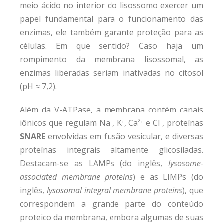
meio ácido no interior do lisossomo exercer um
papel fundamental para o funcionamento das
enzimas, ele também garante proteção para as
células. Em que sentido? Caso haja um
rompimento da membrana lisossomal, as
enzimas liberadas seriam inativadas no citosol
(pH ≈ 7,2).
Além da V-ATPase, a membrana contém canais
iônicos que regulam Na⁺, K⁺, Ca²⁺ e Cl⁻, proteínas
SNARE
envolvidas em fusão vesicular, e diversas
proteínas integrais altamente glicosiladas.
Destacam-se as LAMPs (do inglês,
lysosome-
associated membrane proteins
) e as LIMPs (do
inglês,
lysosomal integral membrane proteins
), que
correspondem a grande parte do conteúdo
proteico da membrana, embora algumas de suas