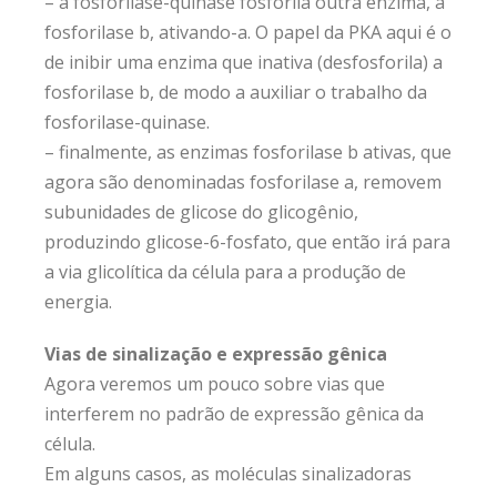
– a fosforilase-quinase fosforila outra enzima, a
fosforilase b, ativando-a. O papel da PKA aqui é o
de inibir uma enzima que inativa (desfosforila) a
fosforilase b, de modo a auxiliar o trabalho da
fosforilase-quinase.
– finalmente, as enzimas fosforilase b ativas, que
agora são denominadas fosforilase a, removem
subunidades de glicose do glicogênio,
produzindo glicose-6-fosfato, que então irá para
a via glicolítica da célula para a produção de
energia.
Vias de sinalização e expressão gênica
Agora veremos um pouco sobre vias que
interferem no padrão de expressão gênica da
célula.
Em alguns casos, as moléculas sinalizadoras