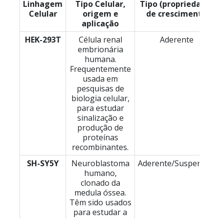
Linhagem
Tipo Celular,
Tipo (propriedade)
Celular
origem e
de crescimento
aplicação
HEK-293T
Célula renal
Aderente
embrionária
humana.
Frequentemente
usada em
pesquisas de
biologia celular,
para estudar
sinalização e
produção de
proteínas
recombinantes.
SH-SY5Y
Neuroblastoma
Aderente/Suspensão
humano,
clonado da
medula óssea.
Têm sido usados
​​para estudar a