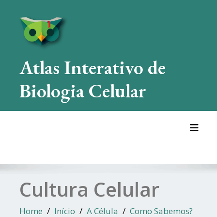
Skip
to
content
Atlas Interativo de
Biologia Celular
Toggl
Cultura Celular
Home
Início
A Célula
Como Sabemos?