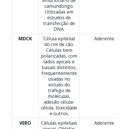
embrionário de
camundongo.
Utilizadas em
estudos de
transfecção de
DNA.
MDCK
Célula epitelial
Aderente
do rim de cão.
Células bem
polarizadas, com
lados apicais e
basais distintos,
frequentemente
usadas no
estudo do
tráfego de
moléculas,
adesão célula-
célula, toxicidade
e outros.
VERO
Células epiteliais
Aderente
renais. Obtidas